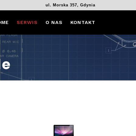
ul. Morska 357, Gdynia
OME
SERWIS
O NAS
KONTAKT
le