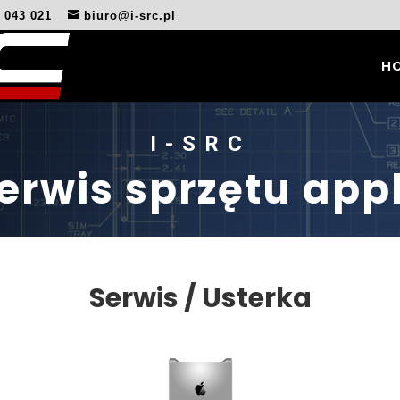
0 043 021
biuro@i-src.pl
H
I-SRC
erwis sprzętu app
Serwis / Usterka