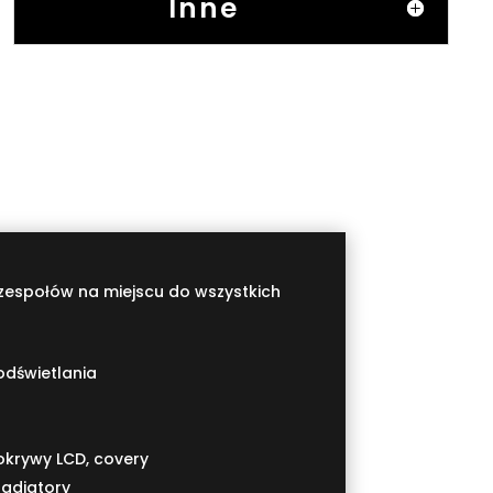
Inne
espołów na miejscu do wszystkich
podświetlania
krywy LCD, covery
radiatory