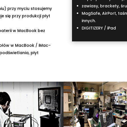
zawiasy, brackety, śru
iu) przy myciu stosujemy
MagSafe, AirPort, taśm
e się przy produkcji płyt
innych.
DIGITIZERY / iPad
baterii w MacBook bez
połów w MacBook / iMac–
 podświetlania, płyt