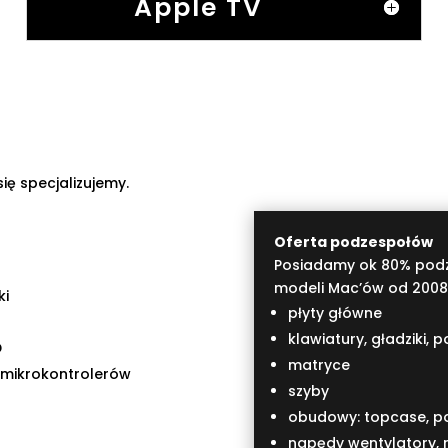
Apple TV
ię specjalizujemy.
Oferta podzespołów
Posiadamy ok 80% podz
modeli Mac’ów od 2008
ki
płyty główne
klawiatury, gładziki, 
D
matryce
 mikrokontrolerów
szyby
obudowy: topcase, po
napędy wentylatory, 