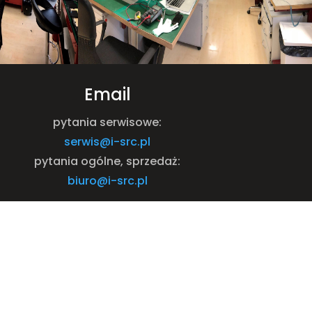
Email
pytania serwisowe:
serwis@i-src.pl
pytania ogólne, sprzedaż:
biuro@i-src.pl