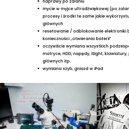
naprawy po zalaniu
mycie w myjce ultradźwiękowej (po zalan
procesy i środki te same jakie wykorzystuj
głównych
resetowanie / odblokowanie elektroniki 
konieczności „otwierania baterii”
oczywiście wymiana wszystkich podzes
matryce, HDD, napędy, iSight, klawiatury,
głównych itp.
wymiana szyb, gniazd w iPad